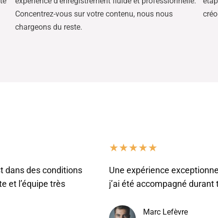
te
expérience d’enregistrement fluide et professionnelle.
étap
Concentrez-vous sur votre contenu, nous nous
créo
chargeons du reste.
★
★
★
★
★
t dans des conditions
Une expérience exceptionnel
e et l’équipe très
j’ai été accompagné durant
Marc Lefèvre